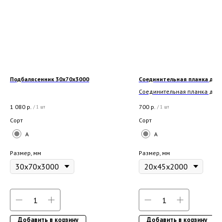
Подбалясенник 30x70x3000
Соединительная планка для 
Соединительная планка для
прорезных и плоских баляси
1 080
р.
700
р.
/
1 шт
/
1 шт
Сорт
Сорт
A
A
Размер, мм
Размер, мм
Добавить в корзину
Добавить в корзину